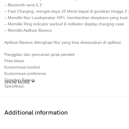
– Bluetooth versi 5.3
– Fast Charging, mengisi daya 10 Menit dapat di gunakan hingga 2
– Memiliki fitur Loudspeaker HIFI, memberikan deepbass yang kuat 
– Memiliki Ring indicator earbud & indikator display charging case
– Memiliki Aplikasi Baseus
Aplikasi Baseus dilengkapi fitur yang bisa disesuaikan di aplikasi :
Panggilan dan pencarian jarak pendek
Peta lokasi
Kustomisasi tombol
Kustomisasi preferensi
Tampilan Baterai
SHOW MORE
Spesifikasi:
Material : ABS
Versi bluetooth : 5.3
Jarak: 10m
Additional information
Music playing time : 5 jam(volume 70%)
Ketahanan di charging case : 50 jam
Input : Type-c