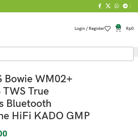
0
Login / Register
Rp
0
S Bowie WM02+
3 TWS True
s Bluetooth
ne HiFi KADO GMP
00