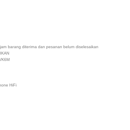
 jam barang diterima dan pesanan belum diselesaikan
AIKAN
4VK6M
hone HiFi