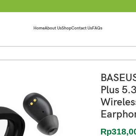
Home
About Us
Shop
Contact Us
FAQs
Bluetooth Earphone HiFi KADO GMP
BASEU
Plus 5.
Wireles
Earpho
Rp
318,0