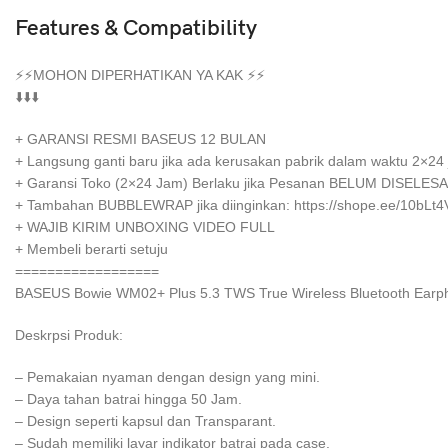
Features & Compatibility
⚡️⚡️MOHON DIPERHATIKAN YA KAK ⚡️⚡️
⬇️⬇️⬇️
+ GARANSI RESMI BASEUS 12 BULAN
+ Langsung ganti baru jika ada kerusakan pabrik dalam waktu 2×24
+ Garansi Toko (2×24 Jam) Berlaku jika Pesanan BELUM DISELES
+ Tambahan BUBBLEWRAP jika diinginkan: https://shope.ee/10bLt
+ WAJIB KIRIM UNBOXING VIDEO FULL
+ Membeli berarti setuju
==================
BASEUS Bowie WM02+ Plus 5.3 TWS True Wireless Bluetooth Earp
Deskrpsi Produk:
– Pemakaian nyaman dengan design yang mini.
– Daya tahan batrai hingga 50 Jam.
– Design seperti kapsul dan Transparant.
– Sudah memiliki layar indikator batrai pada case.