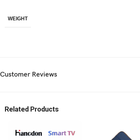
Charging time : 1.5jam
Kapasitas baterai : 40mAh/0.148 Wh (earphone)
800mah / 1.1 lwh (kotak pengisian daya)
WEIGHT
Frequency response range: 20Hz – 20kHz
Berat Produk : 45g
Dimensi produk: 55*55*34 mm
Isi paket:
1 * Baseus Bowie WM02 True Wireless Earphones
1 * Kabel type-c
3 * Pasang Eartips
Customer Reviews
Related Products