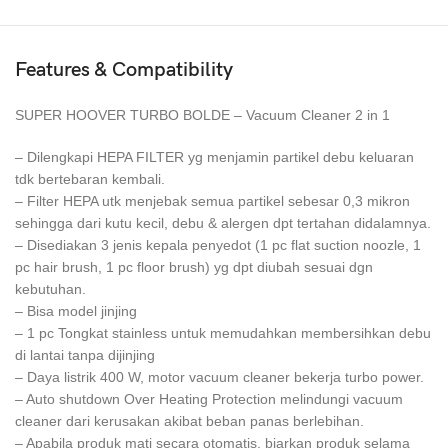
Features & Compatibility
SUPER HOOVER TURBO BOLDE – Vacuum Cleaner 2 in 1
– Dilengkapi HEPA FILTER yg menjamin partikel debu keluaran
tdk bertebaran kembali.
– Filter HEPA utk menjebak semua partikel sebesar 0,3 mikron
sehingga dari kutu kecil, debu & alergen dpt tertahan didalamnya.
– Disediakan 3 jenis kepala penyedot (1 pc flat suction noozle, 1
pc hair brush, 1 pc floor brush) yg dpt diubah sesuai dgn
kebutuhan.
– Bisa model jinjing
– 1 pc Tongkat stainless untuk memudahkan membersihkan debu
di lantai tanpa dijinjing
– Daya listrik 400 W, motor vacuum cleaner bekerja turbo power.
– Auto shutdown Over Heating Protection melindungi vacuum
cleaner dari kerusakan akibat beban panas berlebihan.
– Apabila produk mati secara otomatis, biarkan produk selama