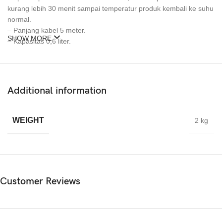
kurang lebih 30 menit sampai temperatur produk kembali ke suhu
normal.
– Panjang kabel 5 meter.
SHOW MORE
– Kapasitas 0,6 liter.
Additional information
WEIGHT
2 kg
Customer Reviews