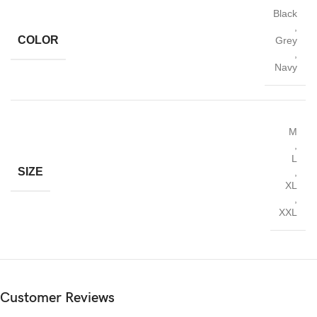
Ukuran L :
Black
Setara No.29-30
,
: Lingkar Pinggang = 81-82cm
COLOR
Grey
: Panjang = 50cm
,
: Lingkar paha = 52cm
Navy
Ukuran XL :
Setara No.31-32
: Lingkar Pinggang = 84-85cm
M
: Panjang = 50cm
,
: Lingkar paha = 54cm
L
SIZE
,
XL
,
XXL
Customer Reviews