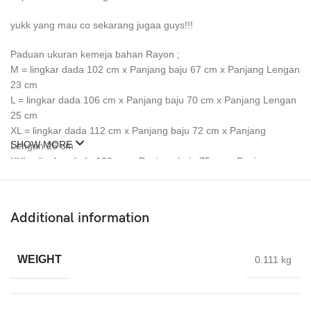
yukk yang mau co sekarang jugaa guys!!!
Paduan ukuran kemeja bahan Rayon ;
M = lingkar dada 102 cm x Panjang baju 67 cm x Panjang Lengan
23 cm
L = lingkar dada 106 cm x Panjang baju 70 cm x Panjang Lengan
25 cm
XL = lingkar dada 112 cm x Panjang baju 72 cm x Panjang
SHOW MORE
Lengan 26 cm
XXL = lingkar dada 120 cm x Panjang baju 75 cm x Panjang
Lengan 26 cm
Paduan ukuran celana pendek Salur dan Tartan :
Additional information
Ukuran M :
setara No.27-28
: Lingkar Pinggang = 78-79cm
WEIGHT
0.111 kg
: Panjang = 50cm
: Lingkar Paha = 50cm