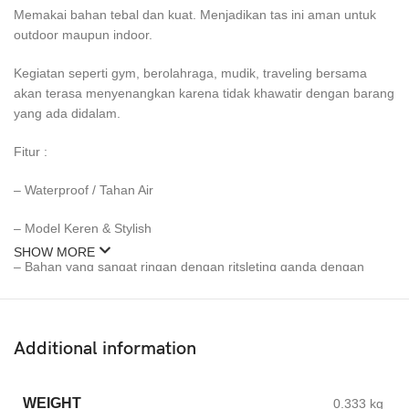
Memakai bahan tebal dan kuat. Menjadikan tas ini aman untuk
outdoor maupun indoor.
Kegiatan seperti gym, berolahraga, mudik, traveling bersama
akan terasa menyenangkan karena tidak khawatir dengan barang
yang ada didalam.
Fitur :
– Waterproof / Tahan Air
– Model Keren & Stylish
SHOW MORE
– Bahan yang sangat ringan dengan ritsleting ganda dengan
desain yang dapat dilipat.
– Tahan air dan tahan lama cocok dipakai dalam aktivitas kasual,
mendaki hingga semua kebutuhan Sehari-hari dan bisnis..
Additional information
– Dengan kombisasi antara kaitan dan – pegangan atas
WEIGHT
berbentuk , nyaman untuk memegang tas tsb.
0.333 kg