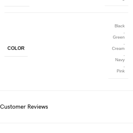
– Isi volume tas yang cukup untuk segala sesuatu yang Anda
butuhkan di perjalanan seperti sepatu, baju , peralatan mandi dan
botol minum bersamaan.
Black
,
– Tas dapat dikaitakn ke gagang koper, sehingga tidak perlu di
Green
tenteng
,
COLOR
Cream
,
Bahan : Oxford
Navy
,
Warna : Hitam, Navy, Pink, Krem, Hijau
Pink
Customer Reviews