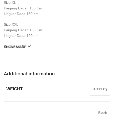
Size XL
Panjang Badan 135 Cm
Lingkar Dada 180 cm
Size XXL
Panjang Badan 135 Cm
Lingkar Dada 190 cm
Busui friendly
SHOW MORE
.
**model dress batwing (oversized) besar dan lebar, cocok di pakai
di bb 50kg keatas, panjang lengan dan panjang dress akan
mnyesuaikan bb dan tb si pemakai,
Additional information
Semakin kecil body bagian lengan bs lebih panjang:)
Info on frame BB 55kg TB 165cm
WEIGHT
0.333 kg
Black