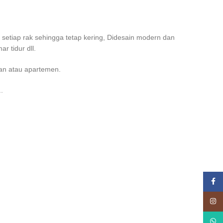
setiap rak sehingga tetap kering, Didesain modern dan
r tidur dll.
wan atau apartemen.
.
Face
Insta
What