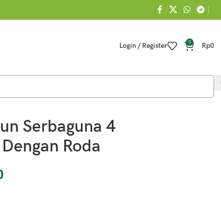
0
Login / Register
Rp
0
un Serbaguna 4
t Dengan Roda
0