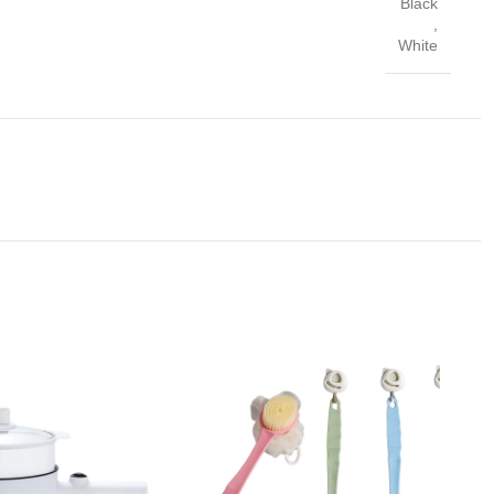
Black
,
White