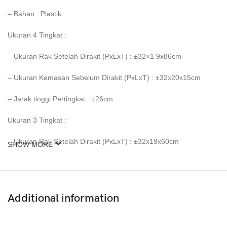
– Bahan : Plastik
Ukuran 4 Tingkat :
– Ukuran Rak Setelah Dirakit (PxLxT) : ±32×1 9x86cm
– Ukuran Kemasan Sebelum Dirakit (PxLxT) : ±32x20x15cm
– Jarak tinggi Pertingkat : ±26cm
Ukuran 3 Tingkat :
– Ukuran Rak Setelah Dirakit (PxLxT) : ±32x19x60cm
SHOW MORE
– Ukuran Kemasan Sebelum Dirakit (PxLxT) : ±32x20x20cm
– Jarak tinggi Pertingkat : ±26cm
Additional information
Berat : 1700gram