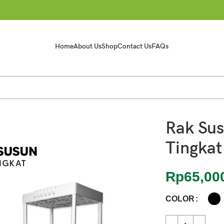
Home
About Us
Shop
Contact Us
FAQs
Rak Sus
Tingka
Rp
65,00
COLOR